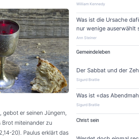
William Kennedy
Was ist die Ursache dafü
nur wenige auserwählt 
Ann Steiner
Gemeindeleben
Der Sabbat und der Zehn
Sigurd Bratlie
Was ist «das Abendmah
Sigurd Bratlie
 gebot er seinen Jüngern,
Christ sein
 Brot miteinander zu
,14-20). Paulus erklärt das
Werdet doch einmal rec