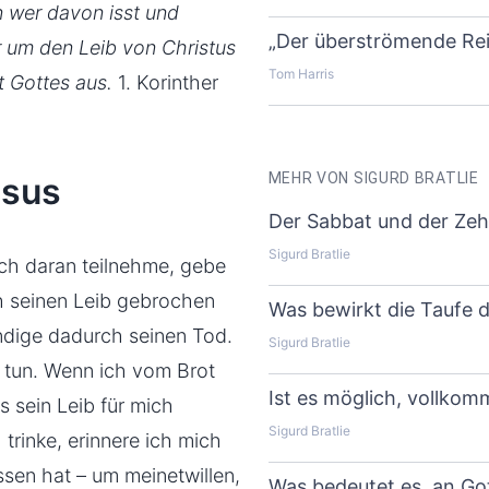
n wer davon isst und
„Der überströmende Re
r um den Leib von Christus
Tom Harris
ht Gottes aus.
1. Korinther
MEHR VON SIGURD BRATLIE
esus
Der Sabbat und der Zehn
Sigurd Bratlie
ch daran teilnehme, gebe
h seinen Leib gebrochen
Was bewirkt die Taufe d
ündige dadurch seinen Tod.
Sigurd Bratlie
 tun. Wenn ich vom Brot
Ist es möglich, vollkom
s sein Leib für mich
Sigurd Bratlie
rinke, erinnere ich mich
ssen hat – um meinetwillen,
Was bedeutet es, an Go