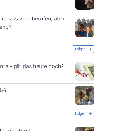
r, dass viele berufen, aber
sind?
Folgen
te – gilt das heute noch?
l»?
Folgen
ht nüchtern!