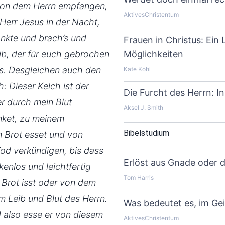
von dem Herrn empfangen,
AktivesChristentum
err Jesus in der Nacht,
ankte und brach’s und
Frauen in Christus: Ein
ib, der für euch gebrochen
Möglichkeiten
is. Desgleichen auch den
Kate Kohl
 Dieser Kelch ist der
Die Furcht des Herrn: In
r durch mein Blut
Aksel J. Smith
rinket, zu meinem
Bibelstudium
m Brot esset und von
 Tod verkündigen, bis dass
Erlöst aus Gnade oder 
enlos und leichtfertig
Tom Harris
 Brot isst oder von dem
m Leib und Blut des Herrn.
Was bedeutet es, im Ge
d also esse er von diesem
AktivesChristentum