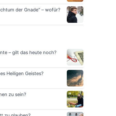
ichtum der Gnade“ – wofür?
te – gilt das heute noch?
es Heiligen Geistes?
men zu sein?
tt zu glauben?