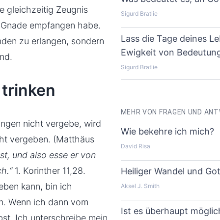
 gleichzeitig Zeugnis
Sigurd Bratlie
r Gnade empfangen habe.
Lass die Tage deines Le
nden zu erlangen, sondern
Ewigkeit von Bedeutung
nd.
Sigurd Bratlie
trinken
MEHR VON FRAGEN UND AN
ngen nicht vergebe, wird
Wie bekehre ich mich?
cht vergeben. (Matthäus
David Risa
st, und also esse er von
ch.“
1. Korinther 11,28.
Heiliger Wandel und Got
eben kann, bin ich
Aksel J. Smith
n. Wenn ich dann vom
Ist es überhaupt mögli
bst. Ich unterschreibe mein